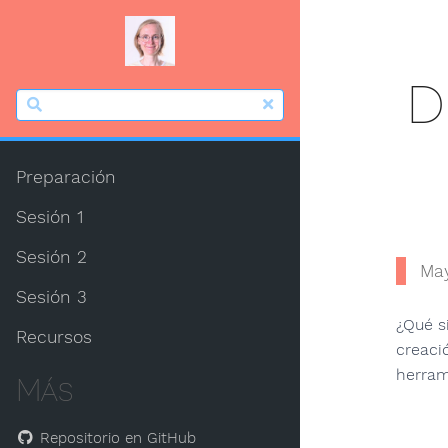
D
Preparación
Sesión 1
Sesión 2
Ma
Sesión 3
¿Qué s
Recursos
creaci
herram
Más
Repositorio en GitHub