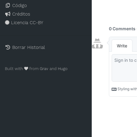
Código
Créditos
Licencia CC-BY
Borrar Historial
Built with
from
Grav
and
Hugo